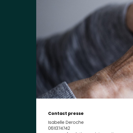
Contact presse
Isabelle Deroche
0611374742