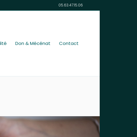
05.63.47.15.06
ité
Don & Mécénat
Contact