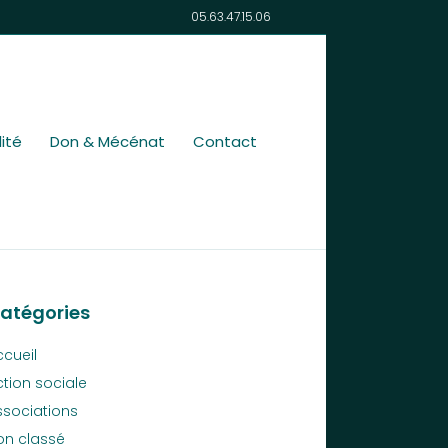
05.63.47.15.06
ité
Don & Mécénat
Contact
atégories
ccueil
ction sociale
ssociations
on classé