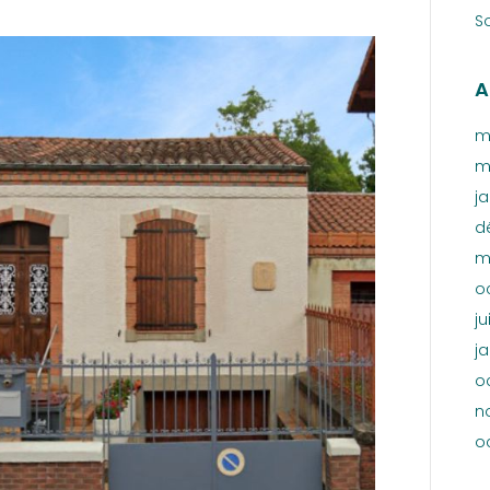
S
A
m
m
j
d
m
o
ju
ja
o
n
o