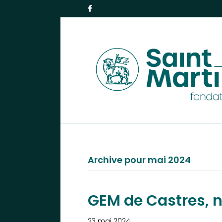
F
a
c
e
b
o
o
k
Archive pour mai 2024
GEM de Castres, 
23 mai 2024