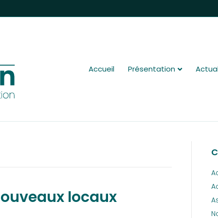
Accueil
Présentation
Actual
C
A
A
nouveaux locaux
A
N